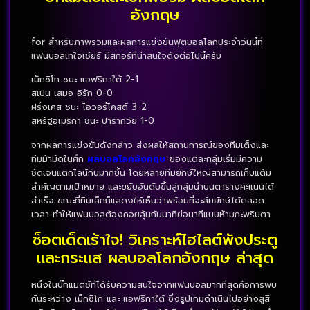
อังกฤษ
for สำหรับภาพรวมและผลการแข่งขันฟุตบอลโลกประจำวันนี้ที่
แฟนบอลเทใจเชียร์ มีสกอร์ที่น่าสนใจดังต่อไปนี้ครับ
เม็กซิโก ชนะ แอฟริกาใต้ 2-1
สเปน เสมอ อิรัก 0-0
ฝรั่งเศส ชนะ ไอวอรี่โคสต์ 3-2
สหรัฐอเมริกา ชนะ ปารากวัย 1-0
จากผลการแข่งขันดังกล่าว ส่งผลให้สถานการณ์ของทีมเต็งและ
ทีมม้ามืดในศึก
ผลบอลโลกอังกฤษ
ของแต่ละกลุ่มเริ่มมีความ
ชัดเจนแตกไลน์กันมากขึ้น โดยหลายทีมยักษ์ใหญ่สามารถเก็บแต้ม
สำคัญตามเป้าหมาย และขยับอันดับขึ้นสู่กลุ่มนำบนตารางคะแนนได้
สำเร็จ ขณะที่ทีมเล็กก็แสดงให้เห็นว่าพร้อมที่จะล้มยักษ์ได้ตลอด
เวลา ทำให้แฟนบอลต้องคอยลุ้นกันนาทีย่อนาทีแบบห้ามกะพริบตา
ช็อตเด็ดเร้าใจ! วิเคราะห์ไฮไลต์พังประตู
และกระแส ผลบอลโลกอังกฤษ ล่าสุด
หนึ่งในบิ๊กแมตช์ที่ได้รับความสนใจจากแฟนบอลมากที่สุดคือการพบ
กันระหว่าง เม็กซิโก และ แอฟริกาใต้ ซึ่งรูปเกมดำเนินไปอย่างสูสี