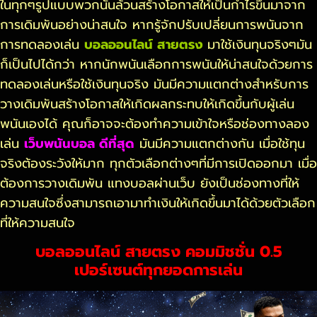
ในทุกๆรูปแบบพวกนั้นล้วนสร้างโอกาสให้เป็นกำไรขึ้นมาจาก
การเดิมพันอย่างน่าสนใจ หากรู้จักปรับเปลี่ยนการพนันจาก
การทดลองเล่น
บอลออนไลน์ สายตรง
มาใช้เงินทุนจริงๆมัน
ก็เป็นไปได้กว่า หากนักพนันเลือกการพนันให้น่าสนใจด้วยการ
ทดลองเล่นหรือใช้เงินทุนจริง มันมีความแตกต่างสำหรับการ
วางเดิมพันสร้างโอกาสให้เกิดผลกระทบให้เกิดขึ้นกับผู้เล่น
พนันเองได้ คุณก็อาจจะต้องทำความเข้าใจหรือช่องทางลอง
เล่น
เว็บพนันบอล ดีที่สุด
มันมีความแตกต่างกัน เมื่อใช้ทุน
จริงต้องระวังให้มาก ทุกตัวเลือกต่างๆที่มีการเปิดออกมา เมื่อ
ต้องการวางเดิมพัน แทงบอลผ่านเว็บ ยังเป็นช่องทางที่ให้
ความสนใจซึ่งสามารถเอามาทำเงินให้เกิดขึ้นมาได้ด้วยตัวเลือก
ที่ให้ความสนใจ
บอลออนไลน์ สายตรง คอมมิชชั่น 0.5
เปอร์เซนต์ทุกยอดการเล่น