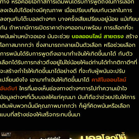
ทาง หรือคอยโอกาสการเดิมพันได้รับการพูดถึงในการเลือก
ลงเงินไปได้อย่างมีคุณภาพ เมื่อเปรียบเทียบกับเวลาในการ
ลงทุนกับโต๊ะบอลต่างๆก บางครั้งเสียเปรียบอยู่น้อย แม้เทียบ
กัน ถ้าหากมีการเปิดราคาต่างๆออกมาพร้อม การเลือกที่จะ
พนันผ่านหน้าจอเอง มันจะช่วย
บอลออนไลน์ สายตรง
สร้าง
โอกาสมากกว่า ซึ่งสามารถกลายเป็นตัวเลือก หรือช่วยเลือก
การพนันได้รับการพูดถึงเอามาทำเงินให้เกิดขึ้นมาได้ กับตัว
เลือกได้รับการกล่าวถึงอยู่ไม่ใช่น้อยให้แด่ท่านได้ทำกติกาดีๆที่
จะสร้างกำไรให้เกิดขึ้นมาได้อย่างดี ที่จะกับผู้พนันจะปรับ
เปลี่ยนยังไง เอามาทำเงินให้เกิดขึ้นมาได้
คาสิโนออนไลน์
อันดับ1
ใครที่มองเห็นช่องทางต่างๆการไปทำความเข้าใจ
ข้อมูลต่างๆที่เว็บบอลให้แก่คุณมา มันก็ถือว่าช่วยปรับให้การ
เดิมพันพวกนั้นมีคุณภาพมากกว่า ก็ผู้ที่คิดพนันหรือเลือก
แบบที่สร้างช่องให้เสร็จกระทบขึ้นมา