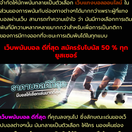
จำกัดให้นักพนันกลายเป็นตัวเลือก
เว็บแทงบอลออนไลน์
ใน
ส่วนของการพนันกับช่องทางต่างๆได้มากกว่าเพราะผู้ที่แทง
บอลผ่านเว็บ สามารถทำความเข้าใจ ว่า มันมีทางเลือกการเดิม
พันที่มีความหลากหลายมากกว่าสำหรับเพื่อการเป็นกติกา
ของการมีทางออกที่จะชนะการเดิมพันได้ในทุกแบบ
เว็บพนันบอล ดีที่สุด สมัครรับโบนัส 50 % ทุก
ยูสเซอร์
เว็บพนันบอล ดีที่สุด
ที่คุณลงทุนไป ซึ่งลักษณะเด่นของเว็
ปบอลต่างๆนั้น มันกลายเป็นตัวเลือก ให้ใคร มองเห็นช่อง