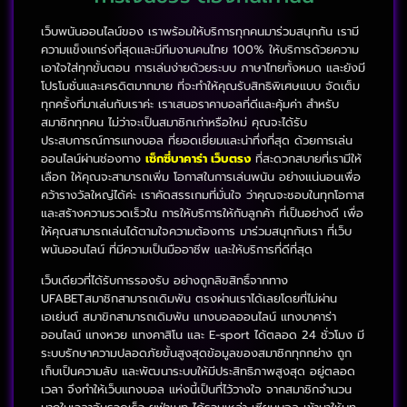
เว็บพนันออนไลน์ของ เราพร้อมให้บริการทุกคนมาร่วมสนุกกัน เรามี
ความแข็งแกร่งที่สุดและมีทีมงานคนไทย 100% ให้บริการด้วยความ
เอาใจใส่ทุกขั้นตอน การเล่นง่ายด้วยระบบ ภาษาไทยทั้งหมด และยังมี
โปรโมชั่นและเครดิตมากมาย ที่จะทำให้คุณรับสิทธิพิเศษแบบ จัดเต็ม
ทุกครั้งที่มาเล่นกับเราค่ะ เราเสนอราคาบอลที่ดีและคุ้มค่า สำหรับ
สมาชิกทุกคน ไม่ว่าจะเป็นสมาชิกเก่าหรือใหม่ คุณจะได้รับ
ประสบการณ์การแทงบอล ที่ยอดเยี่ยมและน่าทึ่งที่สุด ด้วยการเล่น
ออนไลน์ผ่านช่องทาง
เซ็กซี่บาคาร่า เว็บตรง
ที่สะดวกสบายที่เรามีให้
เลือก ให้คุณจะสามารถเพิ่ม โอกาสในการเล่นพนัน อย่างแน่นอนเพื่อ
คว้ารางวัลใหญ่ได้ค่ะ เราคัดสรรเกมที่มั่นใจ ว่าคุณจะชอบในทุกโอกาส
และสร้างความรวดเร็วใน การให้บริการให้กับลูกค้า ที่เป็นอย่างดี เพื่อ
ให้คุณสามารถเล่นได้ตามใจความต้องการ มาร่วมสนุกกับเรา ที่เว็บ
พนันออนไลน์ ที่มีความเป็นมืออาชีพ และให้บริการที่ดีที่สุด
เว็บเดียวที่ได้รับการรองรับ อย่างถูกลิขสิทธิ์จากทาง
UFABETสมาชิกสามารถเดิมพัน ตรงผ่านเราได้เลยโดยที่ไม่ผ่าน
เอเย่นต์ สมาขิกสามารถเดิมพัน แทงบอลออนไลน์ แทงบาคาร่า
ออนไลน์ แทงหวย แทงคาสิโน และ E-sport ได้ตลอด 24 ชั่วโมง มี
ระบบรักษาความปลอดภัยขั้นสูงสุดข้อมูลของสมาชิกทุกกย่าง ถูก
เก็บเป็นความลับ และพัฒนาระบบให้มีประสิทธิภาพสูงสุด อยู่ตลอด
เวลา จึงทำให้เว็บแทงบอล แห่งนี้เป็นที่ไว้วางใจ จากสมาชิกจำนวน