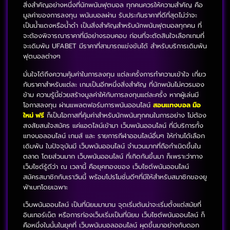
สิ่งสำคัญอย่างหนึ่งที่นักพนันฟุตบอล ทุกคนควรให้ความสำคัญ คือ
มูลค่าของการลงทุน พนันบอลผ่าน รับประกันราคาที่ดีที่สุดไม่ว่าจะ
เป็นน้ำแดงหรือน้ำดำ เป็นสิ่งสำคัญสำหรับนักพนันฟุตบอลทุกคน ที่
จะต้องพิจารณาราคาที่มีอย่างรอบคอบ ก่อนที่จะตัดสินใจเลือกเกมที่
จะเดิมพัน UFABET มีราคาที่สามารถแข่งขันได้ สำหรับบริการเดิมพัน
ฟุตบอลต่างๆ
มั่นใจได้ถึงความคุ้มค่าในการลงทุน แต่ละครั้งการทำความเข้าใจ เกี่ยว
กับราคาสำหรับแต่ละ เกมเป็นอีกหนึ่งสิ่งสำคัญ ที่นักพนันไม่ควรมอง
ข้าม ความรู้นี้ช่วยสร้างมูลค่าให้กับการลงทุนแต่ละครั้ง หากผู้เล่นมี
โอกาสลงทุน ผ่านแพลตฟอร์มการพนันออนไลน์
สอนแทงบอล มือ
ใหม่ ฟรี
ก็เป็นโอกาสที่คุ้มค่าสำหรับนักพนันทุกคนในการอย่าง ไม่ต้อง
สงสัยสนใจสมัคร แค่แอดไลน์เข้ามา เว็บพนันออนไลน์ ที่มีบริการทั้ง
แทงบอลอนไลน์ เกมส์ และ รายการกีฬาออนไลน์อื่นๆ ให้ท่านได้เลือก
เดิมพัน ในปัจจุบันมี เว็บพนันออนไลน์ จำนวนมากที่ถือกำเนิดขึ้นใน
ตลาด โดยส่วนมาก เว็บพนันออนไลน์ ที่เกิดกันขึ้นมา ก็เพราะว่าทาง
เว็บไซต์รู้ดีว่า ณ เวลานี้ คือยุคทองของ เว็บไซต์พนันออนไลน์
สมัครสมาชิกกับเราวันนี้ พร้อมโปรโมชั่นดีๆที่มีให้สำหรับสมาชิกของยู
ฟ่าเบทโดยเฉพาะ
เว็บพนันออนไลน์ เป็นที่นิยมมานาน จุดเริ่มต้นน่าจะเริ่มตั้งแต่สมัยที่
อินเทอร์เน็ต หรือการท่องเว็บเริ่มเป็นที่นิยม เว็บไซต์พนันออนไลน์ ก็
คือหนึ่งในนั้นในยุคที่ เว็บพนันบอลออนไลน์ ผุดขึ้นมาอย่างกับดอก