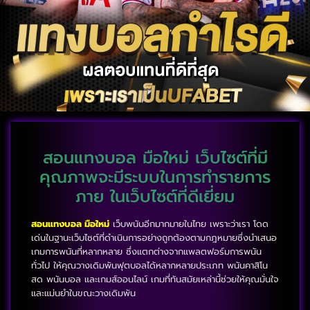
สอนแทงบอล มือใหม่ เว็บไซต์ที่มี
คุณภาพจะมีระบบในการทำรายการ
ภาย ในเว็บไซต์ที่ดีเยี่ยม
สอนแทงบอล มือใหม่
เว็บพนันอีกมากมายในไทย เพราะว่าเรา โดด
เด่นในฐานะเว็บไซต์ที่ดำเนินการอย่างถูกต้องตามกฎหมายซึ่งนำเสนอ
เกมการพนันที่หลากหลาย ซึ่งแตกต่างจากแพลตฟอร์มการพนัน
ทั่วไป ให้คุณวางเดิมพันฟุตบอลได้หลากหลายประเภท พนันคาสิโน
สด พนันบอล และเกมส์ออนไลน์ เกมที่ทันสมัยเหล่านี้ช่วยให้คุณมั่นใจ
และแม่นยำในขณะวางเดิมพัน