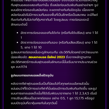
กำเนิดนั้น ก็คือการแทงบอลเต็งนั่นเอง ซึ่งจะเป็นการวัดกันระหว่างคู่
ทีมฟุตบอลของสองทีมเท่านั้น ซึ่งสมัยก่อนเดิมพันกันอย่างง่ายๆ รูป
แบบอัตราต่อรองในสมัยก่อน จะแตกต่างกันกับปัจจุบัน เนื่องจาก
สมัยก่อนยังไม่มีการรวมทีมของพื้นที่เป็นลีกหรือเป็นสมาคม จะมีก็แต่
ทีมเก่งกับทีมไม่เก่งที่คุ้นๆตากันดี โดยรูปแบบ การต่อรองจะมี
ลักษณะดังนี้
อัตราการต่อรองของทีมได้เก่ง (หรือทีมได้เปรียบ) แทง 1 ได้
1
อัตราการต่อรองของทีมรอง (หรือทีมเสียเปรียบ) แทง 1 ได้
5, แทง 1 ได้ 10
รูปแบบการต่อรองนั้นจะดูลักษณะทีม ประวัติทีมโดยคร่าวๆว่าชนะมาก
น้อยเพียงใด
สอนแทงบอล มือใหม่ 2023
ซึ่งจากหลักฐานทาง
ประวัติศาสตร์การเล่นฟุตบอลในลักษณะนี้นั้นเริ่มมาจากประมาณช่วง
ยุค ค.ศ.1174
รูปแบบการแทงบอลเต็งปัจจุบัน
หลังจากกีฬาฟุตบอลเริ่มเป็นที่นิยมไปทั่วทุกแห่งบนโลกแล้วนั้น
แน่นอนว่าที่ใดมีการแข่งกีฬาที่นั่นย่อมมีการเดิมพันกันเกิดขึ้น และรูป
แบบการแทงบอลเต็งนั้นก็ได้เริ่มพัฒนาจากแทง 1 ได้ 2,3,4,5 เริ่มมี
การปรับเปลี่ยนเป็นราคาต่อรอง อย่าง 0.5, 1 ลูก 1.5,1.75 หรือรูป
แบบปัจจุบันที่เราคุ้นเคยกันในทุกวันนี้