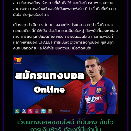
สบายในการสมัคร ช่องทางที่เชื่อถือได้ และมีเสถียรภาพ และความ
สามารถใน การสร้างตัวเองให้เป็นแพลตฟอร์ม ที่น่าเชื่อถือที่ให้ความ
มั่นใจ กับผู้เล่นในบริการ
เนื่องจากดำเนินการ โดยตรงจากต่างประเทศ ความน่าเชื่อถือ และ
ความเสถียรนี้ทำให้เป็น ตัวเลือกยอดนิยมในหมู่ นักพนันที่มองหาช่อง
ทาง การลงทุนที่ปลอดภัยสำหรับการพนันออนไลน์ เกมการพนันที่
หลากหลายของ UFABET ทำให้มั่นใจได้ว่าการลงทุนของ ผู้เล่นทุก
คนจะปลอดภัย และได้กำไร ยิ่งกว่านั้น เมื่อตัดสินใจ
เว็บแทงบอลออนไลน์ ที่มั่นคง ฉับไว
การเงินชัวร์ ต้องที่นี่เท่านั้น