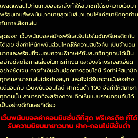
เพลิดเพลินไปกันเกมของเราจึงทำให้สมาชิกได้รับความเว็บมา
พร้อมเกมส์พพนันมากมายสุดมันส์มามอบให้แก่สมาชิกทุกท่าน
กับการเลือกเล่น
สุดยอด เว็บพนันบอลสมัครฟรีและรับโปรโมชั่นฟรีเครดิตกัน
ได้เลย ซึ่งทำให้นักพนันส่วนใหญ่ให้ความสนใจกัน เป็นจำนวน
มากและพร้อมที่จะมอบความพิเศษให้กับสมาชิกทุกคนได้เป็น
อย่างดีลดโอกาสเสี่ยงในการทำเงิน และยังสร้างรายละเอียด
อย่างชัดเจน การทำเงินผ่านช่องทางออนไลน์ จึงทำให้สมาชิก
ทุกคนสามารถเล่นได้อย่างสนุก และยังได้รับความมันส์อย่าง
แน่นอนกับ เว็บพนันออนไลน์ ฝากขั้นต่ำ 100 จึงทำให้สมาชิก
ทุกคนนั้น สามารถที่จะสร้างความคิดเห็นแบบรอบคอบกันได้
เป็นอย่างดีกันเลยทีเดียว
เว็บพนันบอลค่าคอมมิชชั่นดีที่สุด ฟรีเครดิต ที่ได้
รับความนิยมมายาวนาน ฝาก-ถอนไม่มีขั้นต่ำ