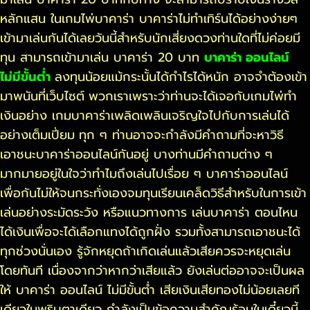
หลักแสน ในเกมไพ่บาคาร่า บาคาร่าไม่ทําเทิร์นได้อย่างง่ายๆ
เข้ามาเล่นกันได้เลยวันนี้สำหรับนักเสี่ยงดวงท่านใดที่ไม่ค่อยมี
ทุน สามารถเข้ามาเล่น บาคาร่า 20 บาท
บาคาร่า ออนไลน์
ไม่มีขั้นต่ำ
ลงทุนน้อยแม้กระนั้นได้กำไรได้หนัก อาจจำต้องเข้า
มาพนันที่เว็บไซต์
พวกเราเพราะว่าท่านจะได้เจอกับเกมไพ่ทำ
เงินอย่าง เกมบาคาร่าเพลิดเพลินเจริญใจไปกับการเล่นได้
อย่างเต็มเปี่ยม
ทุก ๆ ท่านอาจจะกำลังมีคำถามที่จะหาวิธี
เอาชนะบาคาร่าออนไลน์กันอยู่ บางท่านมีคำถามต่าง ๆ
มากมายอยู่ในใจว่าทำไมถึงเล่นไปเรื่อย ๆ บาคาร่าออนไลน์
เพื่อกันไม่ให้จนกระทั่งเองจมทุนเรียนเคล็ดวิธีสำหรับในการเข้า
เล่นอย่างระมัดระวัง หรือแนวทางการ เล่นบาคาร่า ตอนไหน
ได้เงินเพื่อจะได้เลือกแทงได้ถูกฝั่ง รวมทั้งสามารถเอาชนะได้
ทุกช่วงนั่นเอง รู้จักหยุดถ้าเกิดเล่นแล้วเสียควรจะหยุดเล่น
โดยทันที เนื่องจากว่าหากว่าเสียแล้ว ยังเล่นต่ออาจจะเป็นผล
ให้ บาคาร่า ออนไลน์ ไม่มีขั้นต่ำ เสียเงินเสียทองไม่น้อยเลยที
เดียวในพริบตาเดียว กำลังเป็นข้อความสำคัญร้อนในเดี๋ยวนี้