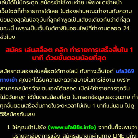
เล่นได้ไม่มีกระตุก สมัครเข้าใช้งานง่าย เพียงแต่เข้าหน้า
เว็บไซต์ก็ทำรายการได้เลย ไม่ต้องผ่านคณะทำงานกับความ
นิยมสูงสุดในปัจจุบันที่ลูกค้าพูดเป็นเสียงเดียวกันว่าดีที่สุด
ขณะนี้ เพราะเป็นเว็บไซต์คาสิโนออนไลน์ที่ทำงานตลอด 24
ชั่วโมง
สมัคร เล่นสล็อต คลิก ทำรายการเสร็จสิ้นใน 1
นาที ด้วยขั้นตอนน้อยที่สุด
สมัครทดเลองเล่นสล็อตได้ทางไลน์ กับทางเว็บไซต์
ufa369
ทางเข้า
คุณจะได้รับความสะดวกสบายในการใช้งาน เพราะ
สามารถสมัครด้วยตนเองได้ตลอด เปิดให้ทำรายการทุกวัน
ไม่มีวันหยุด ใช้ขั้นตอนน้อยที่สุด ไม่กรอกข้อมูลเยอะวุ่นวาย ทำ
ทุกขั้นตอนเสร็จสิ้นภายในระยะเวลาไม่เกิน 1 นาทีแน่นอน ไปดู
วิธีสมัครกันเลย
ให้คุณเข้าไปยัง
(www.ufa88s.info)
จากนั้นก็จะพบว่า
มีรายละเอียดการแจ้ง สมัครสมาชิกผ่านทาง LINE มีทั้ง