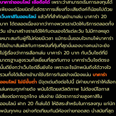
บาคาร่าออนไลน์ เชื่อถือได้
เพราะว่าสามารถเริ่มการลงทุนได้
เพียงแต่น้อยนิดซึ่งอัตราการเสี่ยงที่จะเสียตังค์ก็น้อยไปด้วย
เว็บคาสิโนออนไลน์
แล้วก็ที่สำคัญเข้ามาเล่น บาคาร่า 20
บาท ได้ตลอดเนื่องจากว่าทางพวกเราเปิดให้บริการตลอดทั้ง
วัน เข้ามาสร้างรายได้ให้กับตนเองได้แต่ละวัน ไม่มีทางหยุด
เหมาะสมกับผู้ที่ไม่ค่อยมีเวลา แม้กระนั้นชอบใจเกมไพ่บาคาร่า
ได้เข้ามาสัมผัสกับการพนันที่คุ้มที่สุดนั่นเองบางคนน่าจะยัง
ไม่รู้เรื่องว่าการเลือกเล่น บาคาร่า 20 บาท กับเว็บไซต์ที่มี
มาตรฐานสูงรวมทั้งเยี่ยมที่สุดกับทาง บาคาร่าเว็บไซต์ตรง
นั้นดียิ่งกว่าเว็บไซต์อื่นยังไง เพราะอะไรนักพนันถึงได้วางใจ
รวมทั้งได้เลือกเข้ามาใช้บริการกันอย่างเนืองแน่น
บาคาร่า
ออนไลน์ ไม่มีขั้นต่ำ
มีจุดเด่นดังต่อไปนี้ มีค่ายบาคาร่าให้เลือก
เล่นครบทุกค่ายดัง พนันได้โดยสวัสดิภาพ ไม่ต้องมีโอกาส
เสี่ยงต่อการถูกโกง เล่นง่าย มีอัตราการจ่ายสูงคาสิโน
ออนไลน์ ฝาก 20 ก็เล่นได้ ให้อิสระสำหรับในการลงทุน แก่นัก
พนันทุกคน อย่างทัดเทียมกันมีห้องถ่ายทอดสด นำสมัยที่สุด