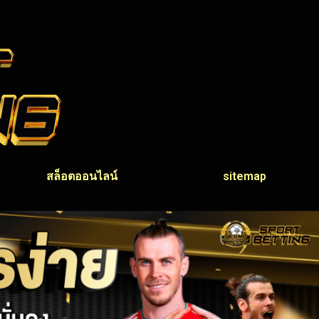
สล็อตออนไลน์
sitemap