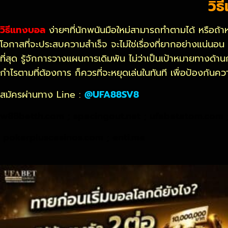
วิธี
วิธีแทงบอล
ง่ายๆที่นักพนันมือใหม่สามารถทำตามได้ หรือถ้า
โอกาสที่จะประสบความสำเร็จ จะไม่ใช่เรื่องที่ยากอย่างแน่นอ
ที่สุด รู้จักการวางแผนการเดิมพัน ไม่ว่าเป็นเป้าหมายทางด้าน
กำไรตามที่ต้องการ ก็ควรที่จะหยุดเล่นในทันที เพื่อป้องกั
สมัครผ่านทาง Line :
@UFA88SV8
w88betth.com
;
spacingout.net
;
ufabetatom.com
pokerpluscasinos.com
;
enti.me