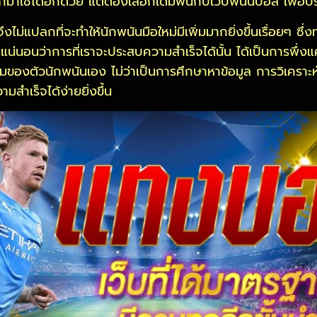
ใช้ได้อีกด้วย แต่ต้องเลือกเดิมพันกับเว็บพนันบอล เพื่อป
่แปลกที่จะทำให้นักพนันมือใหม่มีเพิ่มมากยิ่งขึ้นเรื่อยๆ 
อนว่าการที่เราจะประสบความสำเร็จได้นั้น ได้เป็นการพึ่งแค่ดวง
ัวนักพนันเอง ไม่ว่าเป็นการศึกษาหาข้อมูล การวิเคราะห์ก
มสำเร็จได้ง่ายยิ่งขึ้น