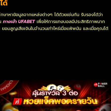
มได้
กษาหาข้อมูลจากแหล่งต่างๆ ได้ด้วยเช่นกัน รับรองได้ว่า
ัน
ทางเข้า UFABET
เพื่อให้การแทงบอลมีประสิทธิภาพมาก
น ยอมสูญเสียเงินในจำนวนเท่าไหร่เมื่อแพ้พนัน และเมื่อคุณได้