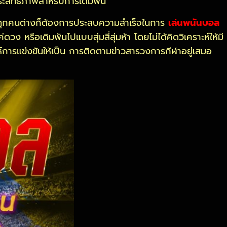
ระสิทธิภาพสำหรับการเดิมพัน
ซึ่งทุกคนต่างก็ต้องการประสบความสำเร็จในการ
เล่นพนันบอล
 หรือเดิมพันไปแบบสุ่มสี่สุ่มห้า โดยไม่ได้คิดวิเคราะห์ให้มี
ารแข่งขันให้เป็น การติดตามข่าวสารวงการกีฬาอยู่เสมอ