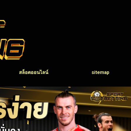
สล็อตออนไลน์
sitemap