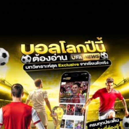
i.com
artesaniabellmunt.com
preciouspetsitting.net
tmarche.biz
pioneerfordmercury.com
coquillageset
rz.com
unwrapped-studio.com