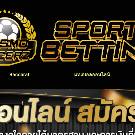
Baccarat
แทงบอลออนไลน์