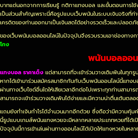
บาทแต่นอกจากการเรียนรู้ กติกาแทงบอล และขั้นตอนการใช้
เป็นส่วนสำคัญเพราะนี่คือรูปแบบเว็บพนันในระบบเงินจริงที่
เครดิตของท่านออกมาเป็นเงินสดได้อย่างรวดเร็วและปลอดภั
ของเว็บพนันบอลออนไลน์ในปัจจุบันจึงรวบรวมเอาช่องทางกา
โกง
พนันบอลออนไล
แทงบอล ราคาเต็ง
แต่สามารถที่จะเข้าร่วมวางเดิมพันในทุกรูป
หากได้เข้ามาร่วมสมัครสมาชิกกันกับเว็บพนันออนไลน์นี้แท
ผ่านทางเว็บไซต์อื่นใดให้เสียเวลาอีกต่อไปเพราะทุกท่านสาม
สามารถจะเข้าร่วมวางเดิมพันได้ง่ายและมีความน่าตื่นเต้นตล
แถมยังทำเงินกำไรได้จำนวนมากอีกด้วย ซึ่งถือว่ามีความคุ้มค
นี้รูปแบบเกมส์พนันแทงหวยจะมีหลากหลายประเภทหวยที่ได้เปิดใ
ปัจจุบันนี้การเข้าเล่นผ่านทางออนไลน์ได้เปิดให้แทงหวยในหล