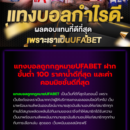
แทงบอลถูกกฎหมายUFABET ฝาก
ขั้นต่ำ 100 ราคาน้ำดีที่สุด และค่า
คอมมิชชั่นดีที่สุด
แทงบอลถูกกฎหมายUFABET
เป็นเว็บที่ดีที่สุดในตอนนี้ เพราะ
เว็บไซต์ของเราเป็นมากกว่าผู้ให้บริการแทงบอลออนไลน์ทั่วๆไป เว็บ
มาพร้อมเกมส์พนันออนไลน์มากมายสุดมันส์มามอบให้แก่สมาชิกทุก
ท่านได้สนุกเพลิดเพลินไปกันเกมของเราจึงทำให้สมาชิกได้รับความ
เว็บมาพร้อมเกมส์พพนันมากมายสุดมันส์มามอบให้แก่สมาชิกทุกท่าน
กับการเลือกเล่น สุดยอด เว็บพนันบอลสมัครฟรี