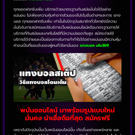
ทุกยอดฝากรับเพิ่ม บริการด้วยมาตรฐานทันสมัยมั่นใจได้อย่าง
แน่นอน ไม่เพียงความคุ้มค่าจากส่วนของโปรโมชั่นต่างๆและการ แทง
บอล ทุกยอดฝากรับเพิ่ม เท่านั้นในปัจจุบันสมาชิกทั่วโลกยังมีความ
มั่นใจในการสมัครและใช้บริการเว็บพนันออนไลน์หรือมาตรฐานการให้
บริการที่ทันสมัยและเทคโนโลยีที่มีความปลอดภัยสูง สมัครง่ายใช้
บริการได้ง่ายและเป็นช่องทางในการทำกำไรได้อย่างแน่นอนมีความคุ้ม
ค่าจนเป็นที่ยอมรับของผู้คนทั่วโลกนั่นเอง
แทงบอล ufa369
พนันออนไลน์ มาพร้อมรูปแบบใหม่
มั่นคง น่าเชื่อถือที่สุด สมัครฟรี
เพราะในปัจจุบันนั้นเว็บพนันออนไลน์นั้น เกิดขึ้นอย่างแพร่หลาย และ