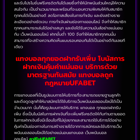
และรับโปรโมชั่นฟรีเครดิตกันได้เลยซึ่งทำให้นักพนันส่วนใหญ่ให้ความ
สนใจกัน เป็นจำนวนมากและพร้อมที่จะมอบความพิเศษให้กับสมาชิก
ทุกคนได้เป็นอย่างดี ลดโอกาสเสี่ยงในการทำเงิน และยังสร้างราย
ละเอียดอย่างชัดเจน การทำเงินผ่านช่องทางออนไลน์ จึงทำให้สมาชิก
ทุกคนสามารถเล่นได้อย่างสนุก และยังได้รับความมันส์อย่างแน่นอน
กับ เว็บพนันออนไลน์ ฝากขั้นต่ำ 100 จึงทำให้สมาชิกทุกคนนั้น
สามารถที่จะสร้างความคิดเห็นแบบรอบคอบกันได้เป็นอย่างดีกันเลยที
เดียว
แทงบอลทุกยอดฝากรับเพิ่ม โบนัสการ
ฝากเงินคุ้มค่าแน่นอน บริการด้วย
มาตรฐานทันสมัย แทงบอลถูก
กฎหมายUFABET
การแทงบอลที่เป็นรูปแบบการให้บริการที่จะสามารถขยายฐานลูกค้า
และดึงดูดลูกค้าให้มาสมัครได้ใช้บริการเว็บพนันบอลออนไลน์ได้เป็น
จำนวนมาก นั่นก็คือรูปแบบการให้บริการ แทงบอล ทุกยอดฝากรับ
เพิ่ม ซึ่งเป็นโบนัสในการฝากเงินที่จะเพิ่มฟรีเครดิตให้กับท่านตามยอด
ในการฝากเงินซึ่งมีเงื่อนไขที่ไม่ยุ่งยากและสามารถใช้บริการได้อย่าง
คุ้มค่าเป็นช่องทางในการสร้างรายได้จากการสมัครและใช้บริการเว็บ
พนันบอลออนไลน์ได้อย่างแน่นอนแทงบอล เว็บพนันบอล
ออนไลน์
คาสิโนUFABET