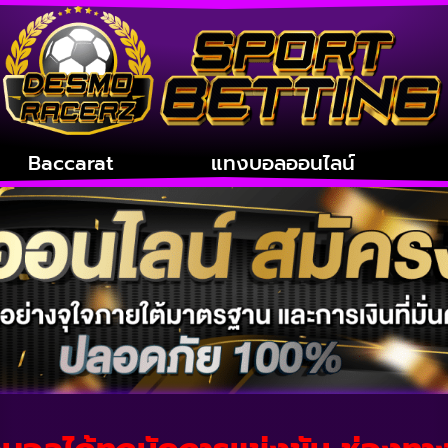
Baccarat
แทงบอลออนไลน์