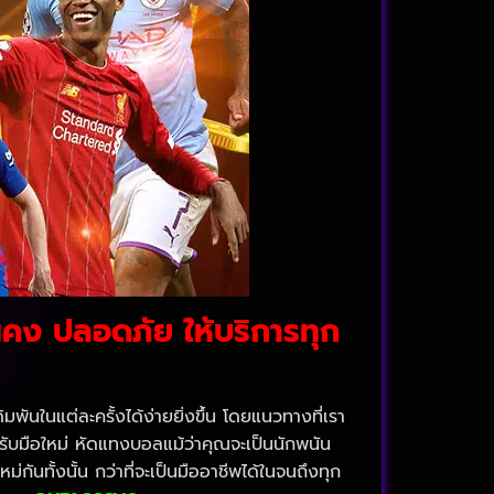
่นคง ปลอดภัย ให้บริการทุก
ันในแต่ละครั้งได้ง่ายยิ่งขึ้น โดยแนวทางที่เรา
ับมือใหม่ หัดแทงบอลแม้ว่าคุณจะเป็นนักพนัน
กันทั้งนั้น กว่าที่จะเป็นมืออาชีพได้ในจนถึงทุก