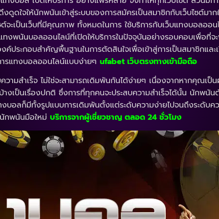
บแทงบอล เปิดให้บริการ อย่างแพร่หลาย จึงทำให้ทุกเว็บไซต์ ล้วนม
แรงดึงดูดใจให้นักพนันเข้าสู่ระบบของการสมัครเป็นสมาชิกกับเว็บไซต์มาก
บไซต์จะเป็นเว็บที่มีคุณภาพ ทั้งหมดในการ ใช้บริการกับเว็บแทงบอลออนไ
บแทงพนันบอลออนไลน์ที่เปิดให้บริการในปัจจุบันอย่างรอบคอบเพื่อที่
์ประกอบสำคัญพื้นฐานในการตัดสินใจเพื่อเข้าสู่การเป็นสมาชิกและเริ่
วทางการแทงบอลออนไลน์แบบง่ายๆ
ufabet เว็บตรงทางเข้ามือถือ
ามสำเร็จ ไม่ใช่จะสามารถเดิมพันกันได้ง่ายๆ เนื่องจากหากคุณเป็นผ
้างเป็นเรื่องปกติ ซึ่งการที่ทุกคนจะประสบความสำเร็จได้นั้น นักพน
บอลก็มีทั้งรูปแบบการเดิมพันตั้งแต่ระดับความง่ายไปจนถึงระดับคว
บนักพนันมือใหม่
บริการจากผู้เชี่ยวชาญ ตลอด 24 ชั่วโมง