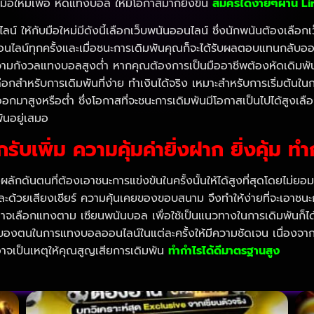
มือใหม่เพื่อ หัดแทงบอล ให้มีโอกาสมากยิ่งขึ้น
สมัครได้ง่ายๆผ่าน Li
ห้กับมือใหม่มีดังนี้เลือกเว็บพนันออนไลน์ ซึ่งนักพนันต้องเลือกเว็บ
อนไลน์ทุกครั้งและเมื่อชนะการเดิมพันคุณก็จะได้รับผลตอบแทนกลับอ
วามกังวลแทงบอลสูงต่ำ หากคุณต้องการเป็นมืออาชีพต้องหัดเดิมพันบอ
ือกสำหรับการเดิมพันที่ง่าย ทำเงินได้จริง เหมาะสำหรับการเริ่มต้น
มาสูงหรือต่ำ ซึ่งโอกาสที่จะชนะการเดิมพันมีโอกาสเป็นไปได้สูงเลือ
ันอยู่เสมอ
เพิ่ม ความคุ้มค่ายิ่งฝาก ยิ่งคุ้ม ท
ผลักดันตนที่ต้องเอาชนะการแข่งขันในครั้งนั้นให้ได้สูงที่สุดโดยไม่ยอม
ะด้วยเสียงเชียร์ ความคุ้นเคยของขอบสนาม จึงทำให้ง่ายที่จะเอาชนะการ
จเลือกแทงตาม เซียนพนันบอล เพื่อใช้เป็นแนวทางในการเดิมพันก็ได้
องตนในการแทงบอลออนไลน์ในแต่ละครั้งให้มีความชัดเจน เนื่องจา
าจเป็นเหตุให้คุณสูญเสียการเดิมพัน
ทำกำไรได้ดีมาตรฐานสูง