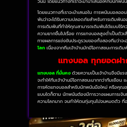
วันนี้ โดยแนวทางที่เราจะมานำเสนอให้กับนักพนัน
โดยแนวทางที่เราจะนำเสนอใน การพนันบอลออนไลน์ ใ
พันว่าจะได้รับความปลอดภัยสำหรับการเดิมพันอ
การเดิมพันที่ทำให้คุณสามารถเดิมพันได้แบบไร้ค
ความยากขึ้นไปเรื่อย การแทงบอลสูงต่ำเป็นตัวเล
ทายผลการแข่งขันประตูรวมของทั้งสองทีมว่าจะออก
โลก
เนื่องจากทีมเจ้าบ้านมักมีโอกาสชนะการเดิมพ
แทงบอล ทุกยอดฝากรับ
แทงบอล ที่มั่นคง
ด้วยความเป็นเจ้าบ้านจึงมีแรง
จะทำให้ทีมเจ้าบ้านมีโอกาสชนะมากกว่าทีมเยือน แล
การหัดแทงบอลสำหรับนักพนันมือใหม่ หรือคุณอา
แบบใดก็ตาม นักพนันต้องมีการวางแผนการเงินข
ความโลภมาก จนทำให้ตนทุ่มทุนไปจนหมดตัว ที่อ