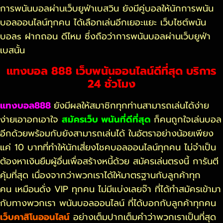
การ
พนันบอล
ผ่าน
เว็บ
ยูฟ่า
เบ
สวิน
ยัง
มี
คู่
บอล
ให้
นักการพนัน
บอล
ออนไลน์
ทุกคน
ได้
เลือก
เล่น
อีกเยอะแยะ
เว็บไซต์
พนัน
บอล
s
ฝาก
ถอน
ดี
ไหม
ซึ่ง
ถือว่า
การ
พนันบอล
ผ่าน
เว็บ
ยูฟ่า
เบ
สนั้น
แทงบอล 888 เว็บพนันออนไลน์ดีที่สุด บริการ
24 ชั่วโมง
แทงบอล888
ยังมีผลให้
สมาชิกทุกท่าน
สามารถ
เล่น
ได้
ง่าย
ง่าย
เอาอกเอาใจ
สมัครเว็บ พนันที่ดีที่สุด
ก็
คน
ถูกใจ
เล่น
บอล
อีกด้วย
พร้อมกับ
ยัง
สามารถ
เล่น
ได้
ใน
อัตรา
อย่างน้อย
เพียง
แค่
10
บาท
ที่
ทำให้
นักเสี่ยงโชค
บอล
ออนไลน์
ทุกคน
ไม่จำเป็น
ต้องหา
เงิน
ยืม
ผู้อื่น
เพื่อ
สร้าง
หนี้
ด้วย
สมัครเล่น
ตรงนี้
การันตี
คุ้ม
ที่สุด
เนื่องจากว่า
พวกเรา
ได้
ให้
มาตรฐาน
กับ
ลูกค้า
ทุก
คน
เหมือนดั่ง
VIP
ทุกคน
ไม่มี
แบ่ง
เลยจ๊า
ที่
ได้
ทำ
สมัคร
เข้ามา
กับ
ทาง
พวกเรา
พนันบอล
ออนไลน์
ที่
ได้
บอก
กับ
ลูกค้า
ทุกคน
เว็บคาสิโนออนไลน์
อย่าง
เต็มปากเต็มคำ
ว่า
พวกเรา
เป็น
ที่สุด