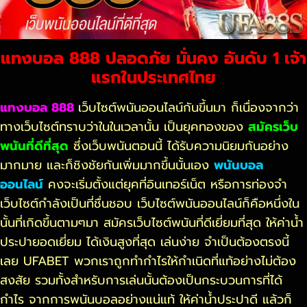
แทงบอล 888 ปลอดภัย มั่นคง อันดับ 1 เจ้า
แรกในประเทศไทย
แทงบอล 888
เว็บไซต์
พนัน
ออนไลน์
กัน
ขึ้นมา
ก็เนื่องจากว่า
ทาง
เว็บไซต์
ทราบว่า
ใน
ในเวลานั้น
เป็น
ยุคทอง
ของ
สมัครเว็บ
พนันที่ดีที่สุด
ซึ่ง
เว็บ
พนัน
ตอนนี้
ได้รับความนิยม
กัน
อย่าง
มากมาย
และก็
ชิงชัย
กัน
เพิ่มมากขึ้น
นั้น
เอง
พนันบอล
ออนไลน์
คงจะ
เริ่ม
ตั้งแต่
ยุค
ที่
อินเทอร์เน็ต
หรือ
การท่องจำ
เว็บไซต์
กำลัง
เป็นที่ชื่นชอบ
เว็บไซต์
พนัน
ออนไลน์
ก็คือ
หนึ่ง
ใน
นั้น
ที่เกิด
ขึ้น
ตาม
ๆ
มา
สมัคร
เว็บไซต์
พนัน
ที่
ดีเยี่ยมที่สุด
ให้
ค่าน้ำ
ประปา
ยอดเยี่ยม
ได้เงิน
สูงที่สุด
เล่น
ง่าย
จำเป็นต้อง
ตรงนี้
เลย
UFABET
พวกเรา
ถูกทำ
กำไร
ให้
กำเนิด
ที่แท้
อย่างไม่ต้อง
สงสัย
รวมทั้ง
สำหรับการ
เล่น
นั้น
ต้องเป็น
กระบวนการ
ที่
ได้
กำไร
จาก
การ
พนันบอล
อย่างแน่แท้
ให้
ค่าน้ำประปา
ดี
แล้วก็