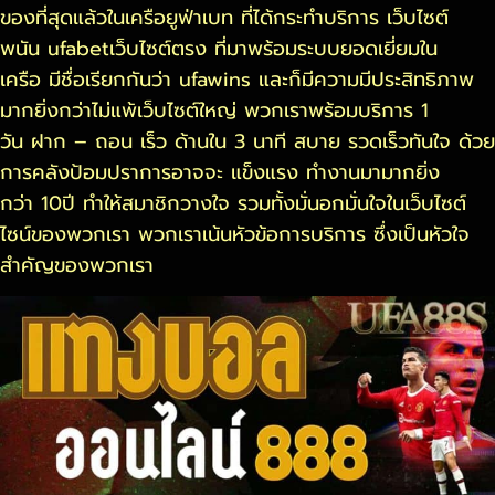
ของ
ที่สุด
แล้ว
ในเครือ
ยูฟ่า
เบท
ที่
ได้
กระทำ
บริการ
เว็บไซต์
พนัน
ufabet
เว็บไซต์
ตรง
ที่มา
พร้อม
ระบบ
ยอดเยี่ยม
ใน
เครือ
มีชื่อ
เรียกกันว่า
ufawins
และก็
มี
ความมีประสิทธิภาพ
มากยิ่งกว่า
ไม่
แพ้
เว็บไซต์
ใหญ่
พวกเรา
พร้อม
บริการ
1
วัน
ฝาก
–
ถอน
เร็ว
ด้านใน
3
นาที
สบาย
รวดเร็วทันใจ
ด้วย
การคลัง
ป้อมปราการ
อาจจะ
แข็งแรง
ทำงาน
มา
มากยิ่ง
กว่า
10
ปี
ทำให้
สมาชิก
วางใจ
รวมทั้ง
มั่นอกมั่นใจ
ใน
เว็บไซต์
ไซ
น์
ของ
พวกเรา
พวกเรา
เน้น
หัวข้อการ
บริการ
ซึ่ง
เป็น
หัวใจ
สำคัญ
ของ
พวกเรา