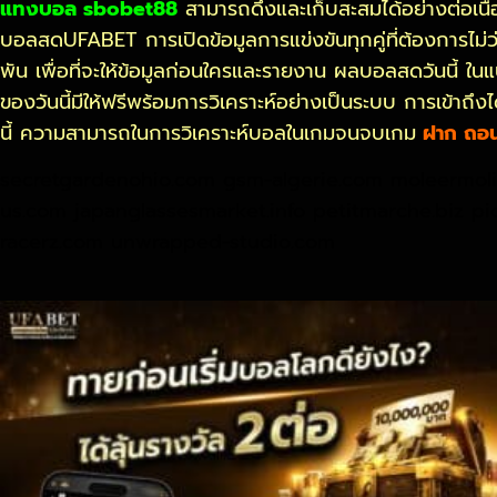
แทงบอล sbobet88
สามารถดึงและเก็บสะสมได้อย่างต่อเน
บอลสดUFABET การเปิดข้อมูลการแข่งขันทุกคู่ที่ต้องการไม่
พัน เพื่อที่จะให้ข้อมูลก่อนใครและรายงาน ผลบอลสดวันนี้ ใ
ของวันนี้มีให้ฟรีพร้อมการวิเคราะห์อย่างเป็นระบบ การเข้าถ
นี้ ความสามารถในการวิเคราะห์บอลในเกมจนจบเกม
ฝาก ถอน
secretgardenohio.com
gsm-algerie.com
moleermol
us.com
japanglassesmarket.info
petitmarche.biz
pi
racerz.com
unwrapped-studio.com