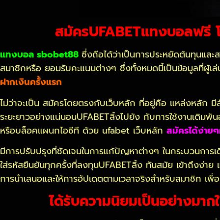
สมัครUFABETแทงบอลฟรี โบน
แทงบอล sbobet88
ซึ่งถือได้ว่าเป็นการประหยัดต้นทุนแ
สมาชิกหรือ ยอมรับคะแนนต่างๆ ซึ่งทั้งหมดนี้เป็นข้อมูลที่ผู้
ฝากเงินครั้งแรก
ไม่ว่าจะเป็น สมัครโดยตรงกับเว็บหลัก ที่อยู่คือ แหล่งหลั
ระยะยาวอย่างแน่นอนUFABETลิ้งไปยัง กับการใช้งานเดิมพันอย่าง
หรือบล็อคแผนกไอซีที ด้วย ufabet เว็บหลัก
สมัครได้ง่ายๆ
มีการปรับปรุงที่ชัดเจนในการแก้ปัญหาต่างๆ ในกระบวนการเดิ
ใส่รหัสยืนยันทุกครั้งที่ลงทุนUFABETลิ้ง ทันสมัย ​​เข้าถึงง่
การนำเสนอและให้การอัปเดตตามเวลาจริงสำหรับสมาชิก เพื่อเข้
ได้รับความนิยมเป็นอย่างมาก