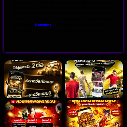
ทำให้ผู้เล่นและผู้ใช้บริการมีโอกาสประสบความสำเร็จต่อการใช้งานและ
มีโอกาสประสบความสำเร็จต่อเกมการลงทุนตามความต้องการของผู้
เล่นและผู้ใช้บริการได้ทุกการนำเสนอข้อมูลคือการนำเสนอข้อมูลที่ดี
และมีคุณภาพต่อการใช้บริการมากที่สุดให้ผู้เล่นและผู้ใช้บริการได้เรียน
รู้การใช้บริการ
Baccarat
และได้เรียนรู้การลงทุนต่างๆให้แก่ลงทุน
และการใช้งานของนักลงทุนได้มีโอกาสประสบความสำเร็จต่อการใช้
งาน