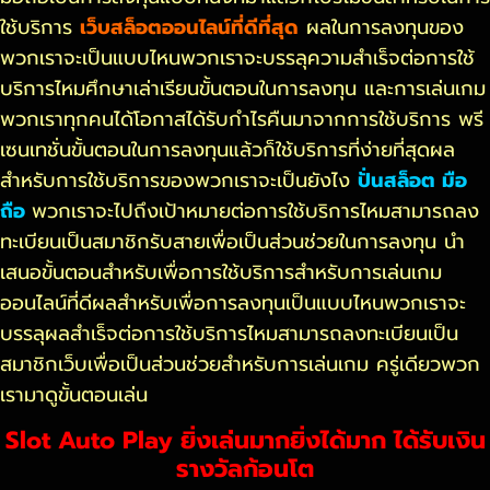
ใช้
บริการ
เว็บสล็อตออนไลน์ที่ดีที่สุด
ผล
ในการ
ลงทุน
ของ
พวกเรา
จะ
เป็น
แบบไหน
พวกเรา
จะ
บรรลุความสำเร็จ
ต่อ
การใช้
บริการ
ไหม
ศึกษาเล่าเรียน
ขั้นตอน
ในการ
ลงทุน
และ
การ
เล่น
เกม
พวกเรา
ทุกคน
ได้โอกาส
ได้รับ
กำไร
คืน
มาจาก
การใช้
บริการ
พรี
เซนเทชั่น
ขั้นตอน
ในการ
ลงทุน
แล้วก็
ใช้
บริการ
ที่
ง่าย
ที่สุด
ผล
สำหรับการ
ใช้
บริการ
ของ
พวกเรา
จะ
เป็นยังไง
ปั่นสล็อต มือ
ถือ
พวกเรา
จะ
ไปถึงเป้าหมาย
ต่อ
การใช้
บริการ
ไหม
สามารถ
ลง
ทะเบียนเป็นสมาชิก
รับสาย
เพื่อ
เป็น
ส่วน
ช่วย
ในการ
ลงทุน
นำ
เสนอ
ขั้นตอน
สำหรับเพื่อการ
ใช้
บริการ
สำหรับการ
เล่น
เกม
ออนไลน์
ที่
ดี
ผล
สำหรับเพื่อการ
ลงทุน
เป็น
แบบไหน
พวกเรา
จะ
บรรลุผลสำเร็จ
ต่อ
การใช้
บริการ
ไหม
สามารถ
ลงทะเบียนเป็น
สมาชิก
เว็บ
เพื่อ
เป็น
ส่วน
ช่วย
สำหรับการ
เล่น
เกม
ครู่เดียว
พวก
เรา
มาดู
ขั้นตอน
เล่น
Slot Auto Play ยิ่งเล่นมากยิ่งได้มาก ได้รับเงิน
รางวัลก้อนโต