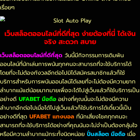
เรื่อยๆ
เว็บสล็อตออนไลน์ที่ดีที่สุด ง่ายต้องที่นี่ ได้เงิน
จริง สะดวก สบาย
เว็บสล็อตออนไลน์ที่ดีที่สุด
วันนี้
มี
กิจกรรม
การเดิมพัน
ออนไลน์
ที่
นักเล่นการพนัน
ทุกคน
จะ
สามารถ
ที่จะ
ใช้
บริการ
ได้
โดย
ที่จะ
ไม่ต้องกังวล
อีกต่อไป
มิได้
สมัครสมาชิก
แล้วก็ใช้
บริการ
สำหรับการ
พนัน
ออนไลน์
ได้
เลย
ที่จะ
ไม่ต้อง
มี
ความยาก
ลำบาก
แม้แต่น้อย
มากมาย
เพื่อจะ
ได้
ไปสู่
เว็บ
แล้วก็ใช้
บริการ
เป็น
อย่างดี
UFABET มือถือ
อย่าง
ที่
คุณ
นั้น
จะ
ไม่ต้อง
มี
ความ
ลำบาก
อีกต่อไป
เมื่อ
ได้
ไปสู่
เว็บ
แล้วก็ใช้
บริการ
ได้
เดี๋ยวนี้
เป็น
อย่างดี
ที่สุด
UFABET แทงบอล
ที่
นักเสี่ยงโชค
ทุกคน
จะ
สามารถ
ที่จะ
ใช้
บริการ
ได้
อย่าง
ที่
คุณ
นัน
จะ
ไม่จำเป็นต้องกลุ้มใจ
หรือ
มี
ความลำบาก
แม้กระทั้ง
นิดหน่อย
ปั่นสล็อต มือถือ
เมื่อ