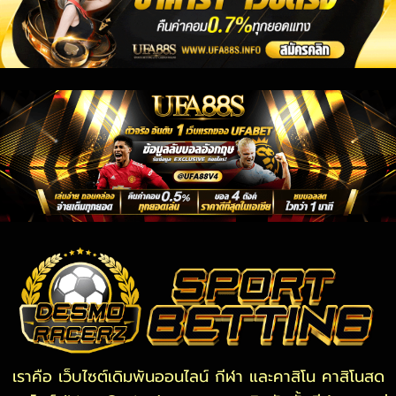
เราคือ เว็บไซต์เดิมพันออนไลน์ กีฬา และคาสิโน คาสิโนสด