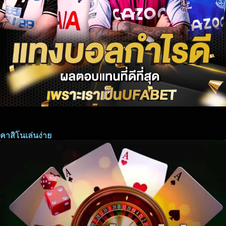
คาสิโนเล่นง่าย