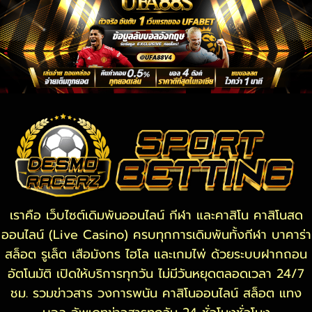
เราคือ เว็บไซต์เดิมพันออนไลน์ กีฬา และคาสิโน คาสิโนสด
ออนไลน์ (Live Casino) ครบทุกการเดิมพันทั้งกีฬา บาคาร่า
สล็อต รูเล็ต เสือมังกร ไฮโล และเกมไพ่ ด้วยระบบฝากถอน
อัตโนมัติ เปิดให้บริการทุกวัน ไม่มีวันหยุดตลอดเวลา 24/7
ชม. รวมข่าวสาร วงการพนัน คาสิโนออนไลน์ สล็อต แทง