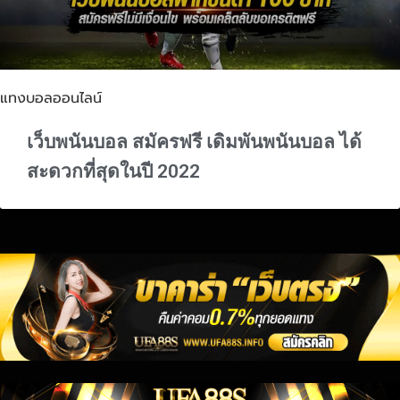
แทงบอลออนไลน์
เว็บพนันบอล สมัครฟรี เดิมพันพนันบอล ได้
สะดวกที่สุดในปี 2022