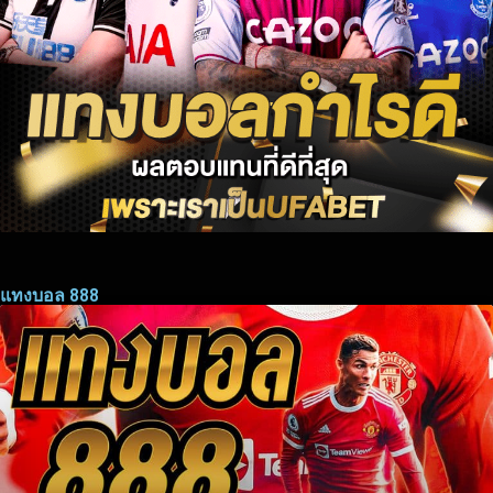
แทงบอล 888