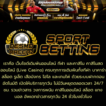
เราคือ เว็บไซต์เดิมพันออนไลน์ กีฬา และคาสิโน คาสิโนสด
ออนไลน์ (Live Casino) ครบทุกการเดิมพันทั้งกีฬา บาคาร่า
สล็อต รูเล็ต เสือมังกร ไฮโล และเกมไพ่ ด้วยระบบฝากถอน
อัตโนมัติ เปิดให้บริการทุกวัน ไม่มีวันหยุดตลอดเวลา 24/7
ชม. รวมข่าวสาร วงการพนัน คาสิโนออนไลน์ สล็อต แทง
บอล อัพเดทข่าวสารทุกวัน 24 ชั่วโมงชั่วโมง