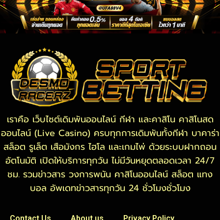
เราคือ เว็บไซต์เดิมพันออนไลน์ กีฬา และคาสิโน คาสิโนสด
ออนไลน์ (Live Casino) ครบทุกการเดิมพันทั้งกีฬา บาคาร่า
สล็อต รูเล็ต เสือมังกร ไฮโล และเกมไพ่ ด้วยระบบฝากถอน
อัตโนมัติ เปิดให้บริการทุกวัน ไม่มีวันหยุดตลอดเวลา 24/7
ชม. รวมข่าวสาร วงการพนัน คาสิโนออนไลน์ สล็อต แทง
บอล อัพเดทข่าวสารทุกวัน 24 ชั่วโมงชั่วโมง
Contact Us
About us
Privacy Policy