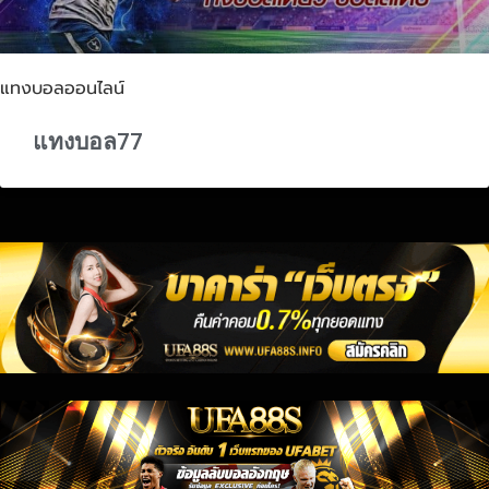
แทงบอลออนไลน์
แทงบอล77