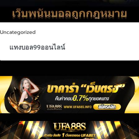
Uncategorized
แทงบอล99ออนไลน์