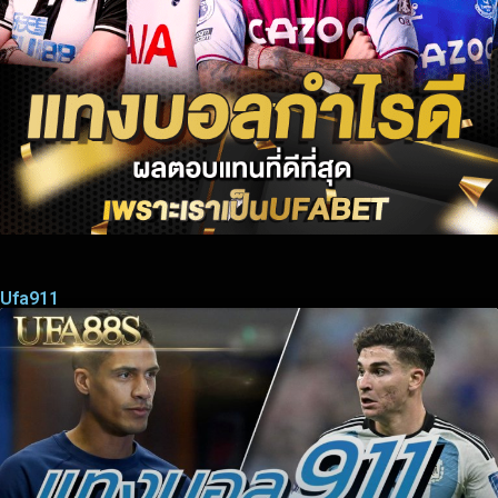
Ufa911