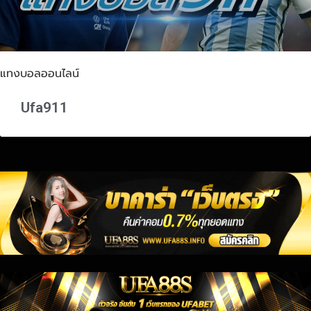
แทงบอลออนไลน์
Ufa911