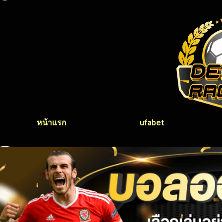
หน้าแรก
ufabet