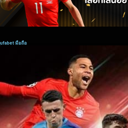
ufabet มือถือ