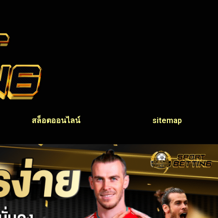
สล็อตออนไลน์
sitemap