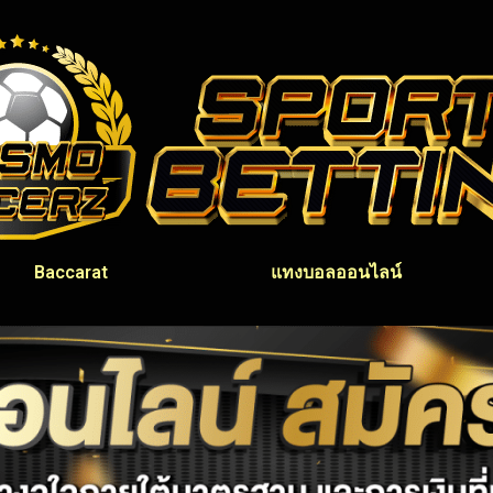
Baccarat
แทงบอลออนไลน์